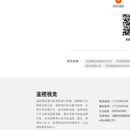
回到顶部
扫
相关链接：
天津商品包装设计公司
武汉商品包
南京插画公司
武汉微信活动开发公
蓝橙视觉
蓝橙视觉通过精准的设计策略，能够吸引目
电话咨询：
17723342546
标受众的注意，激发他们的兴趣与欲望，从
微信咨询：
17723342546
而引导消费行为，提升销售业绩。优秀的设
Q Q在线：
2899301896
计不仅美化品牌形象，更在无形中传递品牌
实体地址：成都市武侯区
价值，加深消费者认知与忠诚度。因此，善
officeB座1201
用设计之力，是营销成功的关键所在，让品
牌故事更加动人。