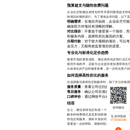
预算超支与隐性收费问题
企业在定制微信表情包时常常遇到预算超支和
响项目的顺利进行。为了避免这些问题，以下是
明确需求
：在项目开始前，企业应尽可能
确保双方对项目有清晰的理解。
对比报价
：不要急于接受第一个报价，而
和服务内容，选择性价比最高的方案。
分期付款
：对于较大规模的项目，可以考
金压力，又能有效监督项目的进度。
专业化与标准化定价趋势
随着市场的逐渐成熟，微信表情包定制行业正
规范市场秩序，还能为企业提供更加透明和合
出标准化的产品和服务套餐，进一步简化客户的
如何选择高性价比的服务
在选择微信表情包定制服务时，除了关注价格因
服务质量
：查看公司过往的作品案例，了
售后服务
：确认公司在项目完成后是否提
口碑评价
：通过网络平台或其他渠道了解
结语
总之，微信表情包定制是一个既有趣又具有挑
解各种收费模式及其影响因素，结合自身需求
咨询热线
情包定制服务，拥有丰富的经验和专业的团队
17723342546
需要进一步的帮助，请随时联系我们。联系方式：17