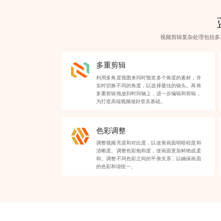
视频剪辑复杂处理包括多
多重剪辑
利用多角度视图来同时预览多个角度的素材，并
实时切换不同的角度，以选择最佳的镜头。再将
多重剪辑拖放到时间轴上，进一步编辑和剪辑，
为打造高端视频做好坚实基础。
色彩调整
调整视频亮度和对比度，以改善画面明暗程度和
清晰度。调整色彩饱和度，使画面更加鲜艳或柔
和。调整不同色彩之间的平衡关系，以确保画面
的色彩和谐统一。