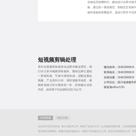
在移动互联网时代，微信设计以简约风
验，通过统一视觉规范、智能交互机制
操作高效的双重提升。该设计哲学不仅
信、小程序等场
短视频剪辑处理
系列化视频剪辑能强化品牌传播连贯性，我
微信咨询：
18402890810
们专注系列视频剪辑服务。围绕品牌主题统
联系电话：
18402890810
一剪辑风格、节奏与视觉质感，适配连载短
在线沟通：
18402890810
视频、产品系列介绍、课程视频等场景，兼
公司住址：四川省成都市
顾单条独立性与整体统一性，持续输出优质
路蓝海office1201
内容，加深用户对品牌的记忆与认可。
友情链接
地区合集
汕头支付宝活动开发
海口AI技术公司
南昌广告设计公司
会员储值系统开发
上海包装插
苏州系统APP制作
成都AI视觉海报设计
贵阳产品包装设计公司
武汉H5游戏制作公司
天津