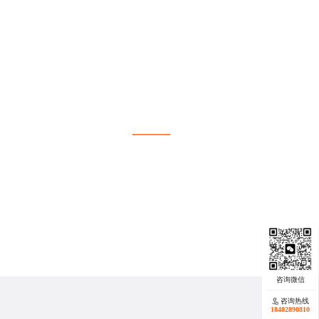
选择我们就是选择放心
携手蓝橙视觉您将拥有一个
融合创意专业与效率的
视觉设计
服务伙伴
咨询热线
咨询热线
17723342546
18402890810