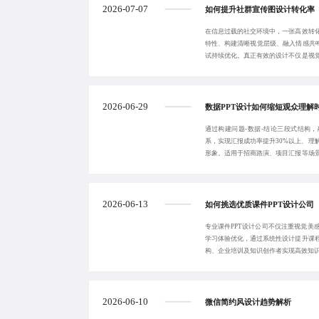
2026-07-07
如何提升社群宣传图设计转化率
在信息过载的社交环境中，一张高效转
特性、构建清晰视觉层级、融入情感共鸣
试持续优化。真正有效的设计不仅是视
动的关键策略
2026-06-29
数据PPT设计如何缩短观众理解
通过构建问题-数据-结论三段式结构
系，实现汇报成功率提升30%以上、理
形象。适用于招商路演、项目汇报等场
点，推动数
2026-06-13
如何挑选优质课件PPT设计公司
专业课件PPT设计公司不仅注重视觉美
学习体验优化，通过系统性设计提升课
构、企业培训及知识创作者实现高效知
2026-06-10
微信简约风设计趋势解析